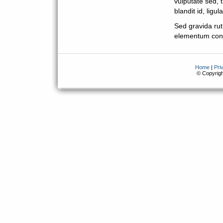
vulputate sed, ti
blandit id, lig
Sed gravida rut
elementum conv
Home
|
Pri
© Copyrig