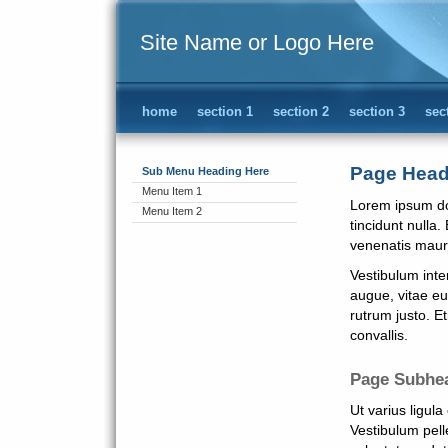
Site Name or Logo Here
home
section 1
section 2
section 3
sec
Page Head
Sub Menu Heading Here
Menu Item 1
Lorem ipsum dol
Menu Item 2
tincidunt nulla
venenatis mauri
Vestibulum inte
augue, vitae e
rutrum justo. E
convallis.
Page Subhe
Ut varius ligul
Vestibulum pell