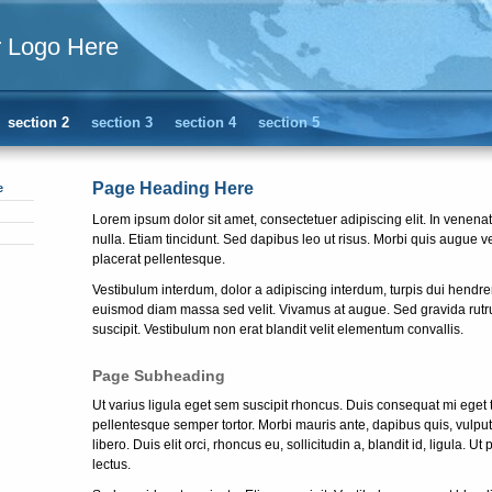
r Logo Here
section 2
section 3
section 4
section 5
Page Heading Here
e
Lorem ipsum dolor sit amet, consectetuer adipiscing elit. In venenati
nulla. Etiam tincidunt. Sed dapibus leo ut risus. Morbi quis augue 
placerat pellentesque.
Vestibulum interdum, dolor a adipiscing interdum, turpis dui hendrer
euismod diam massa sed velit. Vivamus at augue. Sed gravida rutr
suscipit. Vestibulum non erat blandit velit elementum convallis.
Page Subheading
Ut varius ligula eget sem suscipit rhoncus. Duis consequat mi eget 
pellentesque semper tortor. Morbi mauris ante, dapibus quis, vulputa
libero. Duis elit orci, rhoncus eu, sollicitudin a, blandit id, ligula.
lectus.