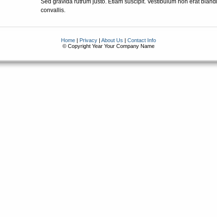
Sed gravida rutrum justo. Etiam suscipit. Vestibulum non erat bland
convallis.
Home
|
Privacy
|
About Us
|
Contact Info
© Copyright Year Your Company Name